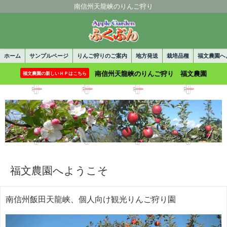
南信州天龍峡のりんご狩り
ホーム
サンプルページ
りんご狩りのご案内
地方発送
栽培品種
福文農園へ
南信州天龍峡のりんご狩り 福文農園
福文農園の新しいＨＰはこちら
福文農園へようこそ
南信州飯田天龍峡、個人向け観光りんご狩り園